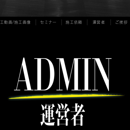
工動画/施工画像
セミナー
施工依頼
運営者
ご挨拶